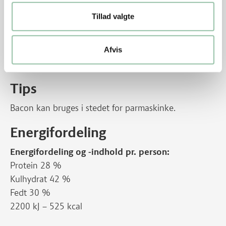
Skræl kartofler og gulerødder.
Tillad valgte
Skær kartoflerne i både og gulerødderne i stænger.
Vend dem med olie, salt og peber.
Læg dem i et ovnfast fad og steg dem sammen med
Afvis
farsbrødet til de er gyldne.
Tips
Bacon kan bruges i stedet for parmaskinke.
Energifordeling
Energifordeling og -indhold pr. person:
Protein 28 %
Kulhydrat 42 %
Fedt 30 %
2200 kJ – 525 kcal