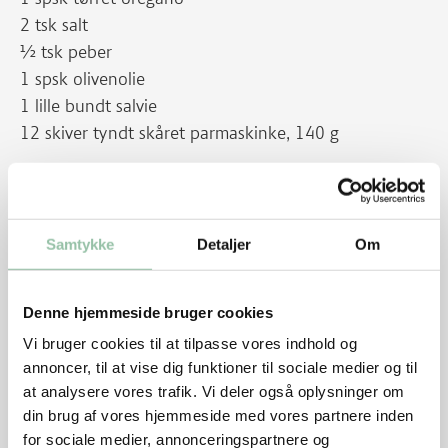
2 tsk salt
½ tsk peber
1 spsk olivenolie
1 lille bundt salvie
12 skiver tyndt skåret parmaskinke, 140 g
Pynt
Salvieblade
Samtykke
Detaljer
Om
Tilbehør
Ovnstegte kartofler og gulerødder:
Denne hjemmeside bruger cookies
1 kg kartofler
500 g gulerødder
Vi bruger cookies til at tilpasse vores indhold og
1 spsk olie
annoncer, til at vise dig funktioner til sociale medier og til
at analysere vores trafik. Vi deler også oplysninger om
Sådan gør du
din brug af vores hjemmeside med vores partnere inden
for sociale medier, annonceringspartnere og