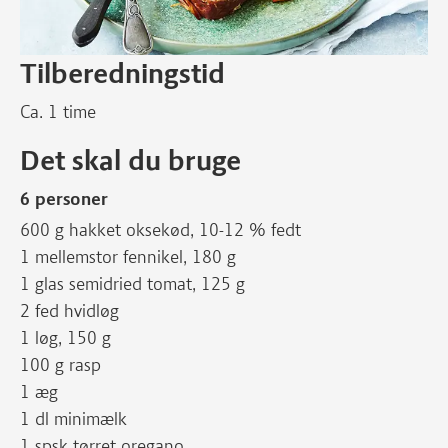
Tilberedningstid
Ca. 1 time
Det skal du bruge
6 personer
600 g hakket oksekød, 10-12 % fedt
1 mellemstor fennikel, 180 g
1 glas semidried tomat, 125 g
2 fed hvidløg
1 løg, 150 g
100 g rasp
1 æg
1 dl minimælk
1 spsk tørret oregano