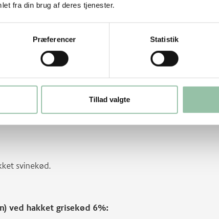
et fra din brug af deres tjenester.
Præferencer
Statistik
akkede krydderurter, groftrevne gulerødder
eller ristede champignon.
arsen ovenfor. Så er der farsbrød til 6
 ved servering.
Tillad valgte
uge ovnbagte rodfrugter.
kket svinekød.
ten) ved hakket grisekød 6%: