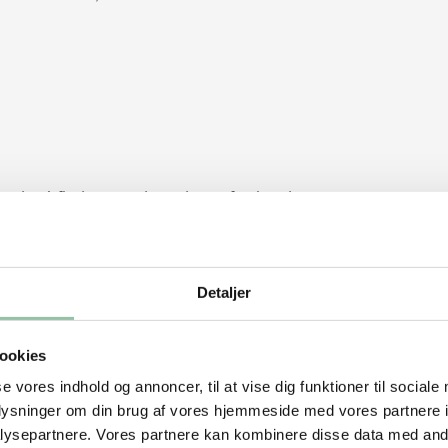
med snitfladen opad rundt om farsbrødet.
salt og evt. timianblade.
n på 200 grader og lad retten stå i 45-60
Detaljer
stegt. Kødsaften skal være klar.
ookies
se vores indhold og annoncer, til at vise dig funktioner til sociale
oplysninger om din brug af vores hjemmeside med vores partnere i
ysepartnere. Vores partnere kan kombinere disse data med andr