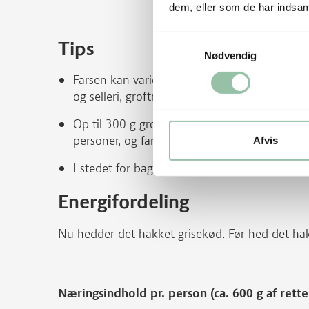
dem, eller som de har indsaml
Samtykkevalg
Tips
Nødvendig
Farsen kan varieres ved tilsætning af: friskh
og selleri, groftrevne squash, porrer i skiver 
Op til 300 g groftrevne squash kan blandes i f
personer, og farsen kan stadig skæres i skiver
Afvis
I stedet for bagte løg og kartofler kan du br
Energifordeling
Nu hedder det hakket grisekød. Før hed det ha
Næringsindhold pr. person (ca. 600 g af ret