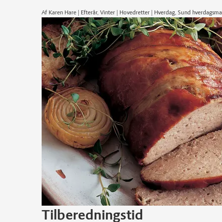
Af Karen Hare | Efterår, Vinter | Hovedretter | Hverdag, Sund hverdagsm
Tilberedningstid