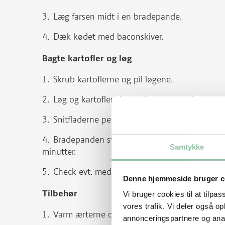
Læg farsen midt i en bradepande.
Dæk kødet med baconskiver.
Bagte kartofler og løg
Skrub kartoflerne og pil løgene.
Løg og kartofler skæres igennem og lægges 
Snitfladerne pensles med olie og drysses med 
Bradepanden stilles i en kold ovn. Tænd ovne
Samtykke
minutter.
Check evt. med en kødnål at kødet er gennem
Denne hjemmeside bruger c
Tilbehør
Vi bruger cookies til at tilpas
vores trafik. Vi deler også 
Varm ærterne op til kogepunktet i en gryde.
annonceringspartnere og anal