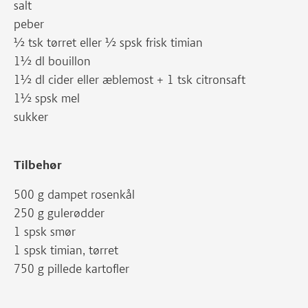
salt
peber
½ tsk tørret eller ½ spsk frisk timian
1½ dl bouillon
1½ dl cider eller æblemost + 1 tsk citronsaft
1½ spsk mel
sukker
Tilbehør
500 g dampet rosenkål
250 g gulerødder
1 spsk smør
1 spsk timian, tørret
750 g pillede kartofler