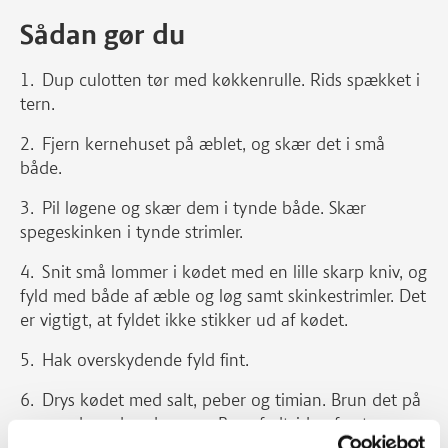
Sådan gør du
Dup culotten tør med køkkenrulle. Rids spækket i
tern.
Fjern kernehuset på æblet, og skær det i små
både.
Pil løgene og skær dem i tynde både. Skær
spegeskinken i tynde strimler.
Snit små lommer i kødet med en lille skarp kniv, og
fyld med både af æble og løg samt skinkestrimler. Det
er vigtigt, at fyldet ikke stikker ud af kødet.
Hak overskydende fyld fint.
Drys kødet med salt, peber og timian. Brun det på
en pande ved god varme. Brun fedtsiden først.