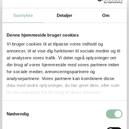
Brun derefter kødet hurtigt på alle sider, 4-5
minutter i alt, og læg det i et fad af passende
Samtykke
Detaljer
Om
størrelse.
Hæld bouillon og cider ved og fordel resten af
Denne hjemmeside bruger cookies
fyldet i fadet. Sæt fadet midt i en kold ovn.
Vi bruger cookies til at tilpasse vores indhold og
Tænd ovnen på 160 grader, og lad kødet stå i ca.
annoncer, til at vise dig funktioner til sociale medier og til
50 minutter til et stegetermometer viser en
at analysere vores trafik. Vi deler også oplysninger om
centrumtemperatur på 65 grader.
din brug af vores hjemmeside med vores partnere inden
for sociale medier, annonceringspartnere og
Kog kartoflerne til de er møre.
analysepartnere. Vores partnere kan kombinere disse
Steg gulerødderne i smør og timian.
data med andre oplysninger, du har givet dem, eller som
de har indsamlet fra din brug af deres tjenester.
Hæld stegeskyen med æbler, løg og skinke i en
lille gryde. Tilsæt meljævning under piskning og lad
Samtykkevalg
saucen koge godt igennem. Smag til med salt, peber
Nødvendig
og et lille drys sukker.