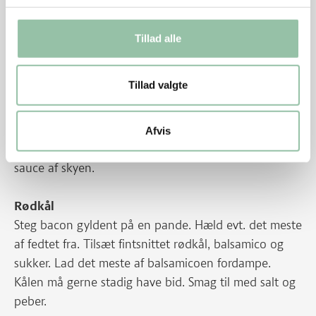
også kaldet tournerede grøntsager. Fennikel skæres i
både og porre i 3 cm lange stykker. Skær bacon i
Tillad alle
tern. Svits bacon, kartofler og grøntsager i
stegegryden. Tilsæt pillede, hele løg. Læg kødet i
Tillad valgte
gryden mellem grøntsagerne og tilsæt honning. Tilsæt
øllet og lad det koge op. Læg låg på og steg det ved
svag varme i ca. 3 timer til kødet er mørt.
Afvis
Skær kødet midt over på tværs ved anretning. Lav
sauce af skyen.
Rødkål
Steg bacon gyldent på en pande. Hæld evt. det meste
af fedtet fra. Tilsæt fintsnittet rødkål, balsamico og
sukker. Lad det meste af balsamicoen fordampe.
Kålen må gerne stadig have bid. Smag til med salt og
peber.