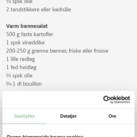
½ spsk olie
2 tandstikkere eller kødnåle
Varm bønnesalat
500 g faste kartofler
1 spsk vineddike
200-250 g grønne bønner, friske eller frosne
1 lille rødløg
1 fed hvidløg
½ spsk olie
½-1 dl bouillon
Sådan gør du
Begynd med salaten.
Samtykke
Detaljer
Om
Skræl kartoflerne, skær dem i både eller skiver og kog
dem næsten møre i letsaltet vand - ca. 10 minutter.
Hæld vandet fra kartoflerne og vend dem herefter i
Denne hjemmeside bruger cookies