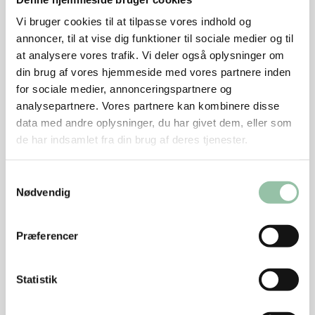
vineddiken. Læg låg på gryden. Nip friske bønner og
Vi bruger cookies til at tilpasse vores indhold og
kog dem i letsaltet vand et par minutter. Frosne
annoncer, til at vise dig funktioner til sociale medier og til
bønner skal ikke koges (blancheres) først. Svits
at analysere vores trafik. Vi deler også oplysninger om
fintsnittet rødløg og finthakket hvidløg i en gryde i
din brug af vores hjemmeside med vores partnere inden
for sociale medier, annonceringspartnere og
olie og vend bønnerne i. Tilsæt kartoflerne, spæd
analysepartnere. Vores partnere kan kombinere disse
med bouillon eller vand og lad det koge ved svag
data med andre oplysninger, du har givet dem, eller som
varme i ca. 5 minutter til bønner og kartofler er møre.
de har indsamlet fra din brug af deres tjenester.
Smag til med salt, peber og evt. lidt ekstra vineddike.
Samtykkevalg
Dup koteletterne tørre med køkkenrulle. Skær en
Nødvendig
lomme i koteletterne.
Præferencer
Rør dijonsennep sammen med grofthakket chili uden
frø og mellemvæge, citronsaft og salt. Fyld
blandingen i lommen på koteletterne. Brug en teske
Statistik
eller kom fyldet i en plastpose med et lille hul. Luk