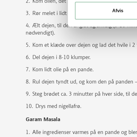
Kom olien, det plantebaserede alternativ til 
Afvis
Rør melet i lidt efter lidt, mens det æltes.
Ælt dejen, til den er glat og smidig (5-10 minu
nødvendigt).
Kom et klæde over dejen og lad det hvile i 2 
Del dejen i 8-10 klumper.
Kom lidt olie på en pande.
Rul dejen tyndt ud, og kom den på panden –
Steg brødet ca. 3 minutter på hver side, til d
Drys med nigellafrø.
Garam Masala
Alle ingredienser varmes på en pande og blen