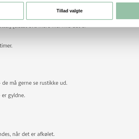
yoghurt og salt i gærblandingen.
Tillad valgte
tter) (tilsæt evt. mere mel hvis det er
timer.
 de må gerne se rustikke ud.
e er gyldne.
des, når det er afkølet.