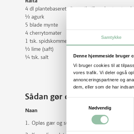
Raita
4 dl plantebaseret alternativ til yoghurt naturel
½ agurk
5 blade mynte
4 cherrytomater
Samtykke
1 tsk. spidskommen
½ lime (saft)
Denne hjemmeside bruger c
¼ tsk. salt
Vi bruger cookies til at tilpas
vores trafik. Vi deler også 
annonceringspartnere og anal
dem, eller som de har indsaml
Sådan gør du
Samtykkevalg
Nødvendig
Naan
Opløs gær og sukker i vandet.