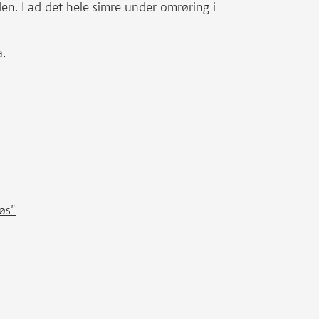
yden. Lad det hele simre under omrøring i
a.
øs"