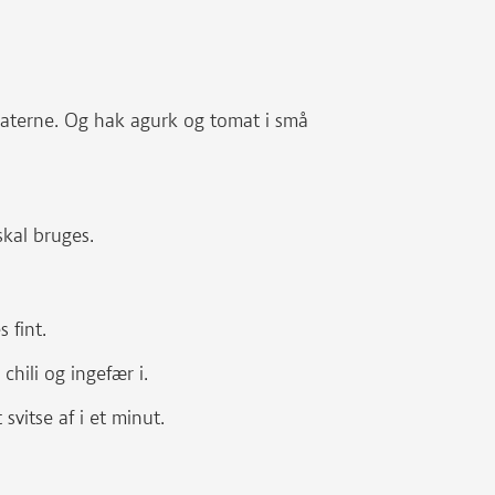
materne. Og hak agurk og tomat i små
skal bruges.
s fint.
chili og ingefær i.
vitse af i et minut.