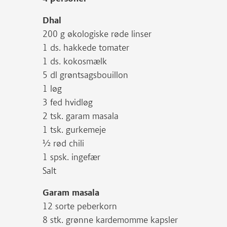
Dhal
200 g økologiske røde linser
1 ds. hakkede tomater
1 ds. kokosmælk
5 dl grøntsagsbouillon
1 løg
3 fed hvidløg
2 tsk. garam masala
1 tsk. gurkemeje
½ rød chili
1 spsk. ingefær
Salt
Garam masala
12 sorte peberkorn
8 stk. grønne kardemomme kapsler