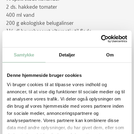
2 ds. hakkede tomater
400 ml vand
200 g økologiske belugalinser
1½ dl havrebaseret alternativ til fløde
Salt
Samtykke
Detaljer
Om
Tilbehør
Denne hjemmeside bruger cookies
Ris
Vi bruger cookies til at tilpasse vores indhold og
Fladbrød
annoncer, til at vise dig funktioner til sociale medier og til
Frisk koriander
at analysere vores trafik. Vi deler også oplysninger om
Chiliflager
din brug af vores hjemmeside med vores partnere inden
for sociale medier, annonceringspartnere og
analysepartnere. Vores partnere kan kombinere disse
Sådan gør du
data med andre oplysninger, du har givet dem, eller som