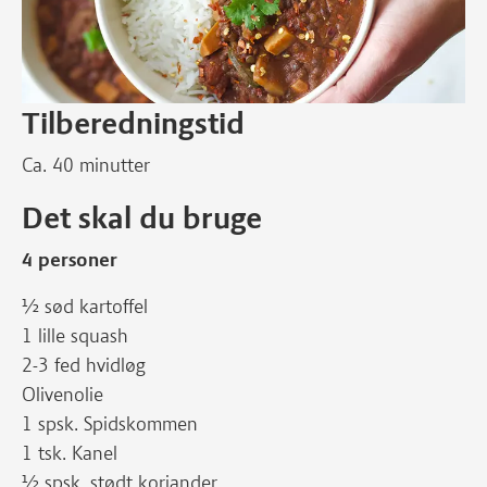
Tilberedningstid
Ca. 40 minutter
Det skal du bruge
4 personer
½ sød kartoffel
1 lille squash
2-3 fed hvidløg
Olivenolie
1 spsk. Spidskommen
1 tsk. Kanel
½ spsk. stødt koriander