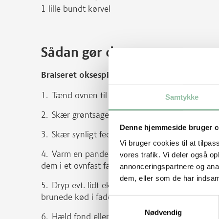
1 lille bundt kørvel
Sådan gør du
Braiseret oksespidsbryst
Tænd ovnen til 175 grader uden varmluft.
Samtykke
Skær grøntsagerne ud i grove stykker.
Denne hjemmeside bruger c
Skær synligt fedt væk fra oksespidsbrystet. K
Vi bruger cookies til at tilpas
Varm en pande eller stegegryde op med 1 sps
vores trafik. Vi deler også 
dem i et ovnfast fad.
annonceringspartnere og anal
dem, eller som de har indsaml
Dryp evt. lidt ekstra olie på panden og brun s
brunede kød i fadet med grøntsager.
Samtykkevalg
Nødvendig
Hæld fond eller vandet over kødet så det dækk