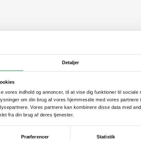
Detaljer
ookies
rydr kødet med salt og peber.
se vores indhold og annoncer, til at vise dig funktioner til sociale
k olie og svits grøntsagerne kort. Kom
oplysninger om din brug af vores hjemmeside med vores partnere i
ysepartnere. Vores partnere kan kombinere disse data med andr
et fra din brug af deres tjenester.
pidsbrystet på alle sider. Læg det
Præferencer
Statistik
er. Tilsæt laurbærblade, lidt salt,