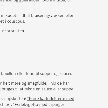
enkål og gulerødder i 5-6 minutter, til
r.
m kødet i lidt af braiseringsvæsken eller
det i couscous.
ouscousretten.
ouillon eller fond til supper og saucer.
er helt møre og smagfulde. Hvis de har
bruges til at tykne en sauce eller suppe.
s i opskriften:
"Porre-kartoffeltærte med
lchips"
,
"Perlebygotto med asparges,