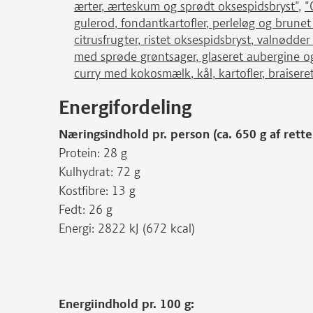
ærter, ærteskum og sprødt oksespidsbryst"
,
"
gulerod, fondantkartofler, perleløg og brune
citrusfrugter, ristet oksespidsbryst, valnødde
med sprøde grøntsager, glaseret aubergine o
curry med kokosmælk, kål, kartofler, braiseret
Energifordeling
Næringsindhold pr. person (ca. 650 g af rette
Protein: 28 g
Kulhydrat: 72 g
Kostfibre: 13 g
Fedt: 26 g
Energi: 2822 kJ (672 kcal)
Energiindhold pr. 100 g: