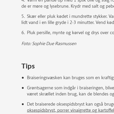
Varm en pande op med 1 spsk olie og steg ros
de er møre og lysebrune. Krydr med salt og pebe
Skær eller pluk kødet i mundrette stykker. Var
lidt vand i en lille gryde i 2-3 minutter. Vend kø
Pluk persille, mynte og kørvel og drys over c
Foto: Sophie Due Rasmussen
Tips
Braiseringsvæsken kan bruges som en kraftig b
Grøntsagerne som indgår i braiseringen, bliv
været skrællet inden brug, kan de blendes og 
Det braiserede oksespidsbryst kan også bruge
oksespidsbryst, porrer vinaigrette og kartoffe