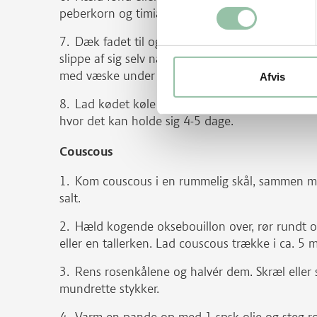
peberkorn og timiankviste.
Dæk fadet til og sæt det i ovnen i ca. 2-4 time
slippe af sig selv når man stikker i det med en lil
med væske under braiseringen, kødet skal være
Afvis
Lad kødet køle af i braiseringsvæsken, så det
hvor det kan holde sig 4-5 dage.
Couscous
Kom couscous i en rummelig skål, sammen med
salt.
Hæld kogende oksebouillon over, rør rundt o
eller en tallerken. Lad couscous trække i ca. 5 m
Rens rosenkålene og halvér dem. Skræl eller
mundrette stykker.