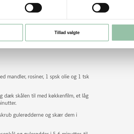
r. Tjek det efter 2-3 timer, kødet skal
le spids kniv eller stegenål. Spæd evt. til
 dækket hele tiden.
Tillad valgte
 ikke bliver tørt. Opbevar det i køleskabet
 mandler, rosiner, 1 spsk olie og 1 tsk
g dæk skålen til med køkkenfilm, et låg
inutter.
 skrub gulerødderne og skær dem i