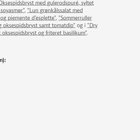
Oksespidsbryst med gulerodspuré, syltet
t soyasmør"
,
"Lun grønkålssalat med
r og piemente d’esplette"
,
"Sommerruller
g oksespidsbryst samt tomatdip"
og i
"Dry
 oksespidsbryst og friteret basilikum"
.
n):