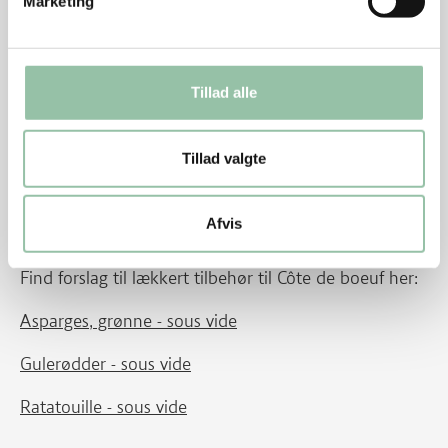
Marketing
Hvis kødet tilberedes sous vide nogle dage i forvejen
(cook-chill):
Tillad alle
Køl posen ned i isvand i ½ time og læg posen på
køl i op til 1 uge.
Tillad valgte
½ time før spisetid: Læg posen i et fad med varmt
vand fra hanen, skift vandet et par gange.
Afvis
Du kan se mere om cook-chill i videoen her.
Find forslag til lækkert tilbehør til Côte de boeuf her:
Asparges, grønne - sous vide
Gulerødder - sous vide
Ratatouille - sous vide