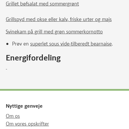
Grillet bøfsalat med sommergrønt
Grillspyd med okse eller kalv, friske urter og majs
Svinekam på grill med grøn sommerkornotto
Prøv en
superlet sous vide-tilberedt bearnaise
.
Energifordeling
-
Nyttige genveje
Om os
Om vores opskrifter