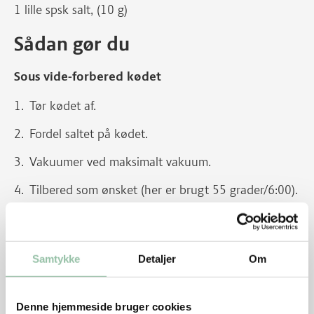
1 lille spsk salt, (10 g)
Sådan gør du
Sous vide-forbered kødet
Tør kødet af.
Fordel saltet på kødet.
Vakuumer ved maksimalt vakuum.
Tilbered som ønsket (her er brugt 55 grader/6:00).
Gem evt. kødet på køl (Se mere under tips).
Tag kødet ud af posen, dup det HELT tørt, og smør
Samtykke
Detaljer
Om
med lidt madolie.
Grill kødet
Denne hjemmeside bruger cookies