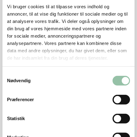
Opvarm grillen til høj varme (250 grader) og lad
Vi bruger cookies til at tilpasse vores indhold og
risten blive gennemvarm. Hvis du har en sizzle zone
annoncer, til at vise dig funktioner til sociale medier og til
på grillen, så brug den (gerne hævet eller ved
at analysere vores trafik. Vi deler også oplysninger om
middelhøj varmeindstilling).
din brug af vores hjemmeside med vores partnere inden
for sociale medier, annonceringspartnere og
Grill kødet 2 minutter på den ene side og drej evt.
analysepartnere. Vores partnere kan kombinere disse
kødet 90 grader halvvejs for at få krydsstriber. Gentag
data med andre oplysninger, du har givet dem, eller som
på den anden side.
de har indsamlet fra din brug af deres tjenester.
Server
Samtykkevalg
Skær 1/2-1 cm skiver i skrå snit (så man skærer
Nødvendig
mest muligt på tværs af fibrene), skær evt. benet fra
først så resten lettere kan udskæres.
Præferencer
Drys flagesalt på kødet.
Statistik
Tips