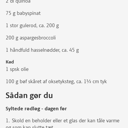
2 dl quinoa
75 g babyspinat
1 stor gulerod, ca. 200 g
200 g aspargesbroccoli
1 håndfuld hasselnødder, ca. 45 g
Kød
1 spsk olie
100 g bøf skåret af oksetyksteg, ca. 1½ cm tyk
Sådan gør du
Syltede rødløg - dagen før
Skold en beholder eller et glas der kan tåle varme
og som kan slutte tæt