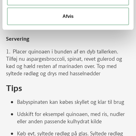
hver side. Det skal syde. Steg i ca. 2 min på hver side,
tag kødet af og lad det hvile i ca. 5 min
Afvis
Skær kødet i tynde skiver
Servering
Placer quinoaen i bunden af en dyb tallerken.
Tilføj nu aspargesbroccoli, spinat, revet gulerod og
kød og hæld resten af marinaden over. Top med
syltede rødløg og drys med hasselnødder
Tips
Babyspinaten kan købes skyllet og klar til brug
Udskift for eksempel quinoaen, med ris, nudler
eller anden passende kulhydrat kilde
Køb evt. syltede rødløg på glas. Syltede rødløg