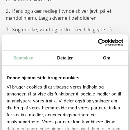
Rens og skær rødløg i tynde skiver (evt. på et
mandolinjern). Læg skiverne i beholderen
Kog eddike, vand og sukker i en lille gryde i 5
minutter
Hæld den varme syltelage over rødløgene og lad
det stå på køkkenbordet til afkøling
Samtykke
Detaljer
Om
Når afkølet, sættes de på køl
Denne hjemmeside bruger cookies
Marinade
Vi bruger cookies til at tilpasse vores indhold og
Riv skal og pres saften fra lime
annoncer, til at vise dig funktioner til sociale medier og til
at analysere vores trafik. Vi deler også oplysninger om
Bland alle ingredienserne i en skål
din brug af vores hjemmeside med vores partnere inden
for sociale medier, annonceringspartnere og
Andet tilbehør
analysepartnere. Vores partnere kan kombinere disse
Kog quinoaen som anvist på pakken. Stop
data med andre oplysninger, du har givet dem, eller som