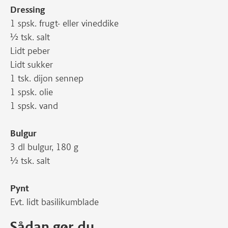
Dressing
1 spsk. frugt- eller vineddike
½ tsk. salt
Lidt peber
Lidt sukker
1 tsk. dijon sennep
1 spsk. olie
1 spsk. vand
Bulgur
3 dl bulgur, 180 g
½ tsk. salt
Pynt
Evt. lidt basilikumblade
Sådan gør du