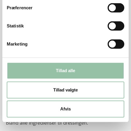
gennemstegte. Vend dem efter 5 minutter.
Præferencer
Bulgur
Statistik
Hæld 5 dl vand, bulgur og salt i en gryde.
Læg låg på og bring i kog ved god varme.
Marketing
Skru ned til svag varme og lad det simre i 10
minutter. Hæld eventuelt overskydende vand fra.
Tillad alle
Mandler
Hak mandler groft
Tillad valgte
Varm en pande ved middel varme og rist
mandlerne til de er lysebrune, 4-5 minutter.
Afvis
Dressing
Bland alle ingredienser til dressingen.