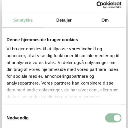
Salat
Skyl tomater og peberfrugt.
Samtykke
Detaljer
Om
Skræl gulerødder
Skær alt i små tern og kom det i en stor skål.
Denne hjemmeside bruger cookies
Hæld vandet fra majsene og kom dem i skålen.
Vi bruger cookies til at tilpasse vores indhold og
annoncer, til at vise dig funktioner til sociale medier og til
Sæt skålen i køleskabet
at analysere vores trafik. Vi deler også oplysninger om
din brug af vores hjemmeside med vores partnere inden
Tænd ovnen på grill
for sociale medier, annonceringspartnere og
Kyllingespid
analysepartnere. Vores partnere kan kombinere disse
data med andre oplysninger, du har givet dem, eller som
Fordel kyllingestykkerne på de 8 spyd.
de har indsamlet fra din brug af deres tjenester.
Læg spiddene i et ovnfast fad, drys med peber og
Samtykkevalg
sæt fadet i ovnen på næstøverste rille.
Nødvendig
Lad dem grille i 10 minutter til de er netop