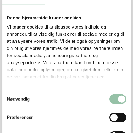
4 stilke timian, persille eller purløg
1 radicchio eller anden salat
Denne hjemmeside bruger cookies
Tilbehør
Vi bruger cookies til at tilpasse vores indhold og
annoncer, til at vise dig funktioner til sociale medier og til
2 boller, ca. 300 g
at analysere vores trafik. Vi deler også oplysninger om
din brug af vores hjemmeside med vores partnere inden
for sociale medier, annonceringspartnere og
Sådan gør du
analysepartnere. Vores partnere kan kombinere disse
data med andre oplysninger, du har givet dem, eller som
Skær kødet i strimler eller mindre stykker.
de har indsamlet fra din brug af deres tjenester.
Riv guleroden og æblet groft. Skær bladselleri i tynde
skiver.
Samtykkevalg
Rør fraiche med sennep. Tilsæt grøntsagerne og smag
Nødvendig
til med salt og peber.
Vend kødet i eller læg det ved siden af.
Præferencer
Anret evt. salaten i salatblade og pynt med timian
eller andre krydderurter.