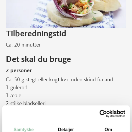
Tilberedningstid
Ca. 20 minutter
Det skal du bruge
2 personer
Ca. 50 g stegt eller kogt kød uden skind fra and
1 gulerod
1 æble
2 stilke bladselleri
½ dl fraiche, 9%
1-2 tsk grov sennep
Salt og peber
Samtykke
Detaljer
Om