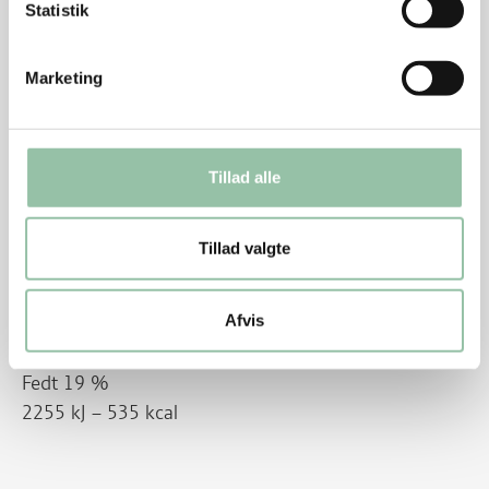
Statistik
Læg det i en bolle og tag det med som madpakke –
eller server salaten med brød til.
Marketing
Tips
Mængden af kød kan være højere eller lavere.
Tillad alle
Vælg grøntsager efter sæson og smag.
Energifordeling
Tillad valgte
Energifordeling og -indhold pr. person
Afvis
Protein 16 %
Kulhydrat 65 %
Fedt 19 %
2255 kJ – 535 kcal