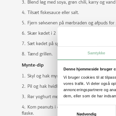
Blend løg med soya, grøn chili, karry og vand
Tilsæt fiskesauce eller salt.
Fjern sølvsenen på mørbraden og afpuds for s
Skær kødet i 2 cm tykke skiver og vend i ma
Sæt kødet på spyd.
Samtykke
Tænd grillen.
Mynte-dip
Denne hjemmeside bruger c
Skyl og hak mynte.
Vi bruger cookies til at tilpas
vores trafik. Vi deler også 
Pil og hak hvidløg.
annonceringspartnere og anal
dem, eller som de har indsaml
Rør yoghurt med den ene halvdel mynte og hv
Kom peanuts i en frostpose og knus dem, anv
Samtykkevalg
flaske.
Nødvendig