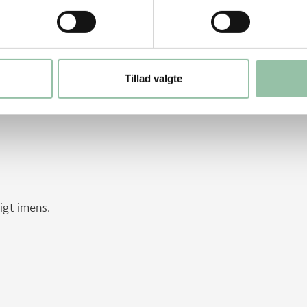
Tillad valgte
rn og vend sammen med peanuts, den anden
pigt imens.