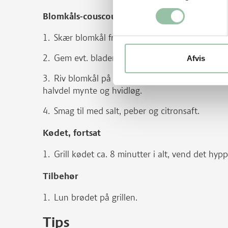
Blomkåls-couscous
Skær blomkål fri for blade og skyl den.
Gem evt. bladene (se tip).
Afvis
Riv blomkål på den grove side af et riveje
halvdel mynte og hvidløg.
Smag til med salt, peber og citronsaft.
Kødet, fortsat
Grill kødet ca. 8 minutter i alt, vend det hyp
Tilbehør
Lun brødet på grillen.
Tips