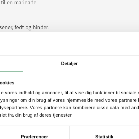
 til en marinade.
ener, fedt og hinder.
rinaden.
Detaljer
ookies
se vores indhold og annoncer, til at vise dig funktioner til sociale
oplysninger om din brug af vores hjemmeside med vores partnere i
ysepartnere. Vores partnere kan kombinere disse data med andr
et fra din brug af deres tjenester.
idløg og smag til med salt og peber.
end for eksempel en kagerulle eller
Præferencer
Statistik