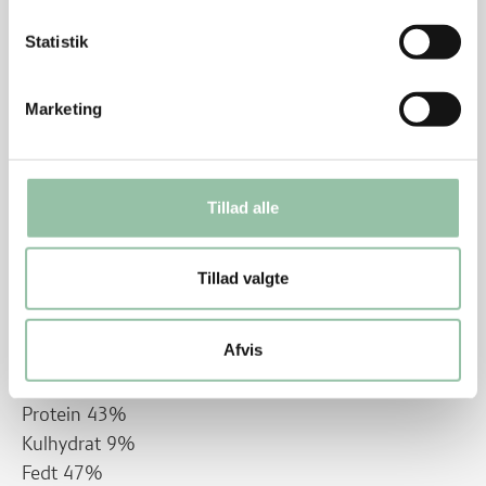
før af kylling eller tærte. Men hvis der nu ikke er
nogen rester, så kan man også lave en portion
Statistik
kyllingelår, der er marinerede og færdigstegte. De
kan holde 2 dage i køleskab, og så er de såmænd
Marketing
også spist.
Energifordeling
Energiindhold for hele opskriften 8691 kJ (2086
Tillad alle
kcal)
Protein 43%
Tillad valgte
Kulhydrat 9%
Fedt 47%
Afvis
Energiindhold pr. kyllingelår 1738 kJ (417 kcal)
Protein 43%
Kulhydrat 9%
Fedt 47%