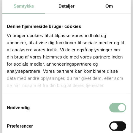
salt
Samtykke
Detaljer
Om
peber
Sådan gør du
Denne hjemmeside bruger cookies
Vi bruger cookies til at tilpasse vores indhold og
Rids kyllingelårene en anelse i skindet og lige ned til
annoncer, til at vise dig funktioner til sociale medier og til
den øverste del af kødet. Rør resten af
at analysere vores trafik. Vi deler også oplysninger om
ingredienserne sammen, og læg kyllingelårene heri
din brug af vores hjemmeside med vores partnere inden
nogle timer eller natten over på køl.
for sociale medier, annonceringspartnere og
Læg dem i ovnen i en lille bradepande på en rist og
analysepartnere. Vores partnere kan kombinere disse
steg dem ved 210 grader i 25-30 min., samtidig med
data med andre oplysninger, du har givet dem, eller som
at du vender dem rundt undervejs.
de har indsamlet fra din brug af deres tjenester.
Pakkes i alufolie og køkkenrulle, når de er kølet af, og
opbevares stykvis i køleskabet.
Samtykkevalg
Nødvendig
Tips
Præferencer
En oplagt ting til madpakken er rester fra dagen