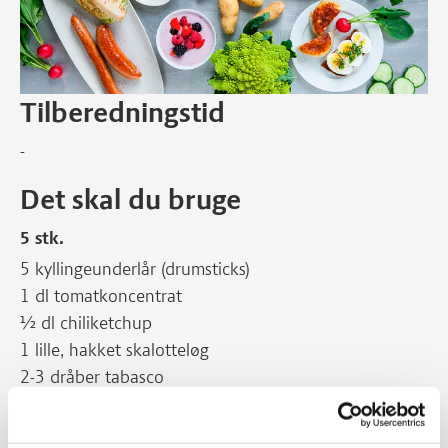
Tilberedningstid
-
Det skal du bruge
5 stk.
5 kyllingeunderlår (drumsticks)
1 dl tomatkoncentrat
½ dl chiliketchup
1 lille, hakket skalotteløg
2-3 dråber tabasco
1 spsk olivenolie
2 spsk hakket persille