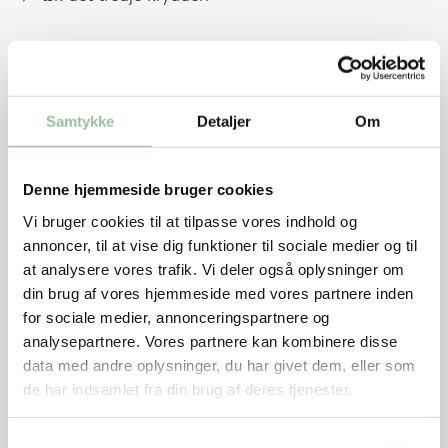
Salat
6-12 cherrytomater
1 citron
Samtykke
Detaljer
Om
1 rød peberfrugt
1 grøn peberfrugt
2-3 spsk char siu sauce
Denne hjemmeside bruger cookies
Vi bruger cookies til at tilpasse vores indhold og
annoncer, til at vise dig funktioner til sociale medier og til
at analysere vores trafik. Vi deler også oplysninger om
Sådan gør du
din brug af vores hjemmeside med vores partnere inden
for sociale medier, annonceringspartnere og
Rul kødet sammen og snør det. Kom det i en gryde,
analysepartnere. Vores partnere kan kombinere disse
tilsæt porre i skiver, 50 g ingefær - gerne skræller og
data med andre oplysninger, du har givet dem, eller som
dæk med vand. Kog kødet under låg ved svag varme i
de har indsamlet fra din brug af deres tjenester.
1½ time. Kasser kogevandet. Kog derefter kødet i ½ l
vand med 50 g finthakket ingefær, sojasauce, sukker
Samtykkevalg