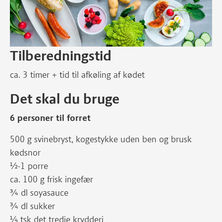
Tilberedningstid
ca. 3 timer + tid til afkøling af kødet
Det skal du bruge
6 personer til forret
500 g svinebryst, kogestykke uden ben og brusk
kødsnor
½-1 porre
ca. 100 g frisk ingefær
¾ dl soyasauce
¾ dl sukker
¼ tsk det tredje krydderi