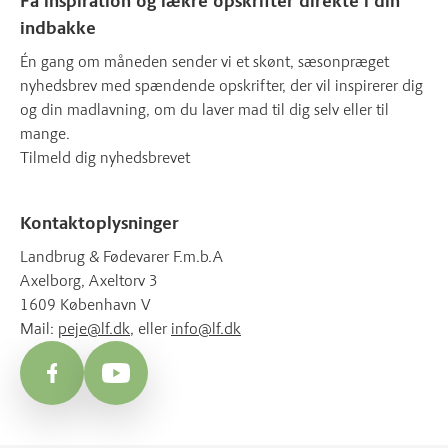
Få inspiration og lækre opskrifter direkte i din
indbakke
Én gang om måneden sender vi et skønt, sæsonpræget
nyhedsbrev med spændende opskrifter, der vil inspirerer dig
og din madlavning, om du laver mad til dig selv eller til
mange.
Tilmeld dig nyhedsbrevet
Kontaktoplysninger
Landbrug & Fødevarer F.m.b.A
Axelborg, Axeltorv 3
1609 København V
Mail:
peje@lf.dk
, eller
info@lf.dk
Facebook
YouTube