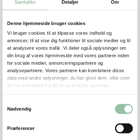
Samtykke
Detaljer
Om
Kom alle ingredienserne til vinaigretten i en
blender eller hurtighakker og blend det.
Denne hjemmeside bruger cookies
Hvis man ikke har blender, kan alt hakkes fint og
Vi bruger cookies til at tilpasse vores indhold og
blandes med et piskeris.
annoncer, til at vise dig funktioner til sociale medier og til
at analysere vores trafik. Vi deler også oplysninger om
Smag til med salt og peber.
din brug af vores hjemmeside med vores partnere inden
for sociale medier, annonceringspartnere og
Læg vinaigretten på kødet ved anretningen.
analysepartnere. Vores partnere kan kombinere disse
data med andre oplysninger, du har givet dem, eller som
Salat
de har indsamlet fra din brug af deres tjenester.
Skær et kryds i toppen af tomaterne.
Samtykkevalg
Kom dem i kogende vand.
Nødvendig
Efter fem-ti sekunder løsner skindet sig.
Præferencer
Kom dem i koldt vand.