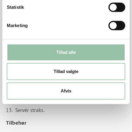
Fjern skindet.
Statistik
Skær tomaterne i kvarte og fjern kernerne.
Skær tomaterne i tern.
Marketing
Kartoflen skæres i papirtynde skiver.
Dup skiverne tørre og steg dem lysebrune i olie.
Tillad alle
Læg dem på køkkenrulle og drys med salt.
Tillad valgte
Riv salaten i passende stykker, bland med timian
og kørvel, dryp med olie, derefter balsamico, salt og
peber. Vend tomaterne og kartoffelchips i.
Afvis
Læg salaten på kødet.
Servér straks.
Tilbehør