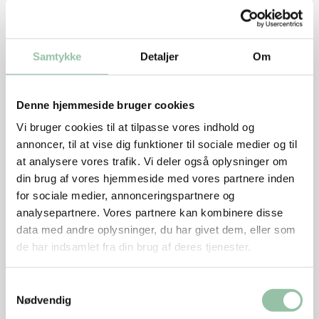
kyllingekødet koge ca. 10 minutter til kødet er mørt
og gennemkogt.
Tag kødet op på en tallerken. Riv det fra hinanden
Samtykke
Detaljer
Om
med 2 gafler
Denne hjemmeside bruger cookies
Mens kødet koger:
Vi bruger cookies til at tilpasse vores indhold og
Skær tomaten i meget små tern. Bland med presset
annoncer, til at vise dig funktioner til sociale medier og til
eller finthakket hvidløg, spidskommen og finthakket
at analysere vores trafik. Vi deler også oplysninger om
jalapeno til en tomatsalsa. Smag til med salt og peber.
din brug af vores hjemmeside med vores partnere inden
for sociale medier, annonceringspartnere og
Mos avocadokødet med en gaffel og rør finthakket
analysepartnere. Vores partnere kan kombinere disse
jalapeno i. Smag til med salt.
data med andre oplysninger, du har givet dem, eller som
de har indsamlet fra din brug af deres tjenester.
Snit spidskålen fint.
Samtykkevalg
Nødvendig
Varm tortillaerne på en tør pande.