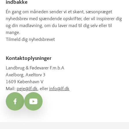
indbakke
Én gang om måneden sender vi et skønt, sæsonpræget
nyhedsbrev med spændende opskrifter, der vil inspirerer dig
og din madlavning, om du laver mad til dig selv eller til
mange.
Tilmeld dig nyhedsbrevet
Kontaktoplysninger
Landbrug & Fødevarer F.m.b.A
Axelborg, Axeltorv 3
1609 København V
Mail:
peje@lf.dk
, eller
info@lf.dk
Facebook
YouTube