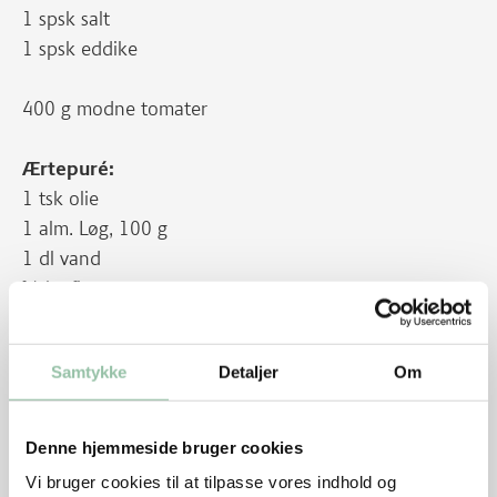
1 spsk salt
1 spsk eddike
400 g modne tomater
Ærtepuré:
1 tsk olie
1 alm. Løg, 100 g
1 dl vand
½ kg fine ærter
2 spsk creme fraiche 18%
Salt og peber
Samtykke
Detaljer
Om
2 stk hjertesalat eller anden grøn salat, 150 g
Denne hjemmeside bruger cookies
Evt.: Lidt ristet bacon
Vi bruger cookies til at tilpasse vores indhold og