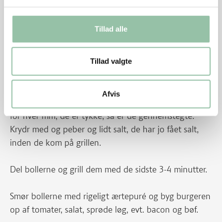
Hak løget fint. Varm olien op i en gryde ved middel
Tillad alle
varme. Svits løgene til de er gennemsigtige. Hæld
vand og ærter på og lad det koge i 4 minutter. Kom
Tillad valgte
det i en blender og tilsæt creme fraiche, salt og peber.
Blend det til en lind masse.
Afvis
Grill bøfferne ved god varme, de skal have 1 minut
for hver mm, de er tykke, så er de gennemstegte.
Krydr med og peber og lidt salt, de har jo fået salt,
inden de kom på grillen.
Del bollerne og grill dem med de sidste 3-4 minutter.
Smør bollerne med rigeligt ærtepuré og byg burgeren
op af tomater, salat, sprøde løg, evt. bacon og bøf.