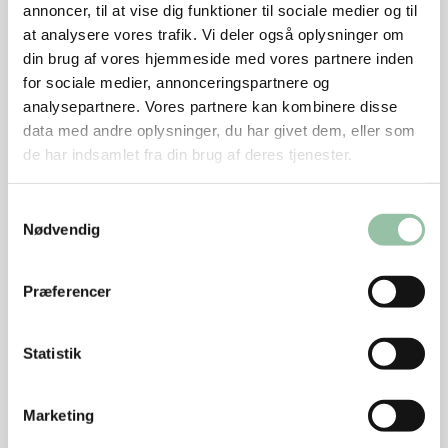
annoncer, til at vise dig funktioner til sociale medier og til
Sådan gør du
at analysere vores trafik. Vi deler også oplysninger om
din brug af vores hjemmeside med vores partnere inden
Tænd op i grillen – mindst ½ time før brug. Den er
for sociale medier, annonceringspartnere og
klar til brug, når kullene er grå, og alle flammer er
analysepartnere. Vores partnere kan kombinere disse
væk.
data med andre oplysninger, du har givet dem, eller som
Eller steg bøffen på en pande.
de har indsamlet fra din brug af deres tjenester.
Rør kødet med salt og form det til 4 bøffer, 1½ cm
Samtykkevalg
tykke.
Nødvendig
Skræl skalotteløg og skær dem i tynde skiver. Kom
Præferencer
dem i en skål, kom salt og eddike på, rør rundt og lad
trække 10 minutter – gerne mere.
Statistik
Skær tomater i skiver.
Marketing
Del salaten i blade og skyl dem.