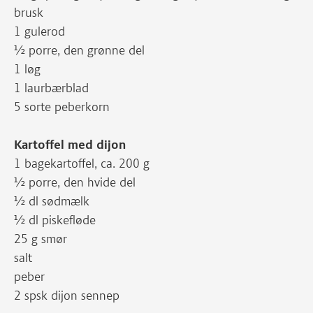
brusk
1 gulerod
½ porre, den grønne del
1 løg
1 laurbærblad
5 sorte peberkorn
Kartoffel med dijon
1 bagekartoffel, ca. 200 g
½ porre, den hvide del
½ dl sødmælk
½ dl piskefløde
25 g smør
salt
peber
2 spsk dijon sennep