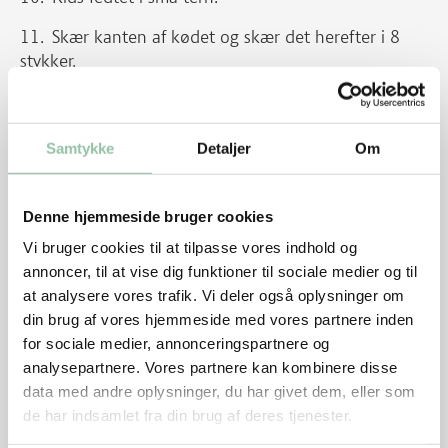
Skær kanten af kødet og skær det herefter i 8
stykker.
Læg stykkerne på en varm pande med
fedtkanten nedad og steg til fedtkanten bliver brun
og sprød, og kødet bliver varmt.
Samtykke
Detaljer
Om
Drys evt. med salt ved servering.
Denne hjemmeside bruger cookies
Kartoffel med dijon
Vi bruger cookies til at tilpasse vores indhold og
annoncer, til at vise dig funktioner til sociale medier og til
Skær kartoflen i mindre stykker og den hvide del
at analysere vores trafik. Vi deler også oplysninger om
af porren i ringe.
din brug af vores hjemmeside med vores partnere inden
Kog det mørt i vand.
for sociale medier, annonceringspartnere og
analysepartnere. Vores partnere kan kombinere disse
Hæld vandet fra.
data med andre oplysninger, du har givet dem, eller som
de har indsamlet fra din brug af deres tjenester.
Tilsæt ½ dl suppe, mælk, fløde, smør og blend det.