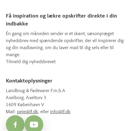
Få inspiration og lækre opskrifter direkte i din
indbakke
Én gang om måneden sender vi et skønt, sæsonpræget
nyhedsbrev med spændende opskrifter, der vil inspirerer dig
og din madlavning, om du laver mad til dig selv eller til
mange.
Tilmeld dig nyhedsbrevet
Kontaktoplysninger
Landbrug & Fødevarer F.m.b.A
Axelborg, Axeltorv 3
1609 København V
Mail:
peje@lf.dk
, eller
info@lf.dk
Facebook
YouTube