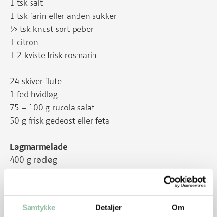
1 tsk salt
1 tsk farin eller anden sukker
½ tsk knust sort peber
1 citron
1-2 kviste frisk rosmarin
24 skiver flute
1 fed hvidløg
75 – 100 g rucola salat
50 g frisk gedeost eller feta
Løgmarmelade
400 g rødløg
2 kviste frisk timian
1 spsk olie eller smør
3 spsk farin eller anden sukker
Samtykke
Detaljer
Om
3 spsk balsamico