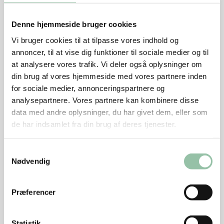
Sådan gør du
Denne hjemmeside bruger cookies
Vi bruger cookies til at tilpasse vores indhold og
Bland salt, farin og peber og gnid det ind i kødet.
annoncer, til at vise dig funktioner til sociale medier og til
Læg det i en kraftig plastpose fx frysepose i
at analysere vores trafik. Vi deler også oplysninger om
køleskabet 12 timer. Vend det jævnligt.
din brug af vores hjemmeside med vores partnere inden
Tag kødet ud og dup det tørt. Læg det i en lille
for sociale medier, annonceringspartnere og
ovnfast fad/stegeso med låg. Tilsæt fintrevet
analysepartnere. Vores partnere kan kombinere disse
citronskal, citronsaft, rosmarin og 2 dl vand og læg
data med andre oplysninger, du har givet dem, eller som
låg på. Sæt fadet i ovnen og tænd på 100 grader. Lad
de har indsamlet fra din brug af deres tjenester.
det stå i 7-8 timer – til kødet falder fra hinanden, når
man stikker en gaffel i det.
Samtykkevalg
Nødvendig
Skær løgene igennem på langs og skær dem
derefter i tynde skiver. Steg dem langsomt bløde i en
dyb pande med olie eller smør, timian, salt og peber
Præferencer
ved svag varme i ca. 20 minutter. Tilsæt farin og
balsamico og lad det stege videre ved lav varme
Statistik