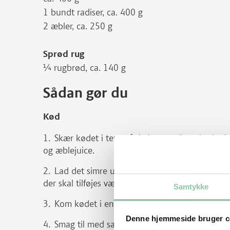
1 bundt radiser, ca. 400 g
2 æbler, ca. 250 g
Sprød rug
¼ rugbrød, ca. 140 g
Sådan gør du
Kød
Skær kødet i tern på 4x4 cm og kom kødet i 
og æblejuice.
Lad det simre under låg i ca. 1½ time, til kø
der skal tilføjes væde.
Samtykke
Kom kødet i en skål og mas det sammen med
Denne hjemmeside bruger c
Smag til med salg og peber.