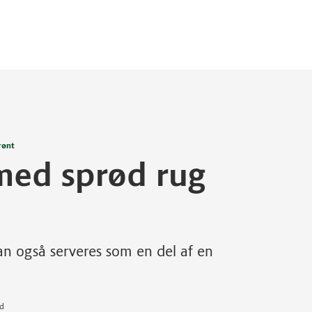
rønt
med sprød rug
n også serveres som en del af en
ad