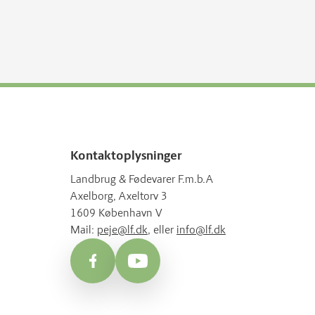
Kontaktoplysninger
Landbrug & Fødevarer F.m.b.A
Axelborg, Axeltorv 3
1609 København V
Mail:
peje@lf.dk
, eller
info@lf.dk
Facebook
YouTube