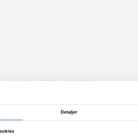
en gryde med vand, timian, laurbærblade
det falder fra hinanden – kig undervejs, om
Detaljer
 noget af væden.
ookies