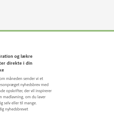
iration og lækre
ter direkte i din
ke
om måneden sender vi et
sæsonpræget nyhedsbrev med
 opskrifter, der vil inspirerer
in madlavning, om du laver
ig selv eller til mange.
dig nyhedsbrevet