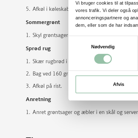
Vi bruger cookies til at tilpas
Afkøl i køleskab.
vores trafik. Vi deler også 
annonceringspartnere og anal
Sommergrønt
dem, eller som de har indsaml
Skyl grøntsager og æbler og skær i strimler. 
Samtykkevalg
Nødvendig
Sprød rug
Skær rugbrød i tynde skiver og fordel på bag
Bag ved 160 grader i ca. 8-10 minutter til br
Afvis
Afkøl på rist.
Anretning
Anret grøntsager og æbler i en skål og serve