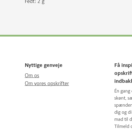
Fedt: 2 g
Nyttige genveje
Få insp
opskrif
Om os
indbak
Om vores opskrifter
Én gang 
skønt, 
spændende
dig og d
mad til d
Tilmeld 