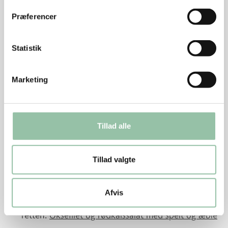
peber.
Præferencer
Skær kødet fra benet og skær det i så pæne
skiver som muligt.
Statistik
Tilbehør
Kog kartoflerne i 10-15 minutter til de er møre.
Marketing
Tillad alle
Tips
Tillad valgte
Kødet kan også sættes i ovnen i et ildfast fad med
låg eller stanniol.
Afvis
Rødkålssalaten fra denne opskrift går godt til
retten:
Oksefilet og rødkålssalat med spelt og æble