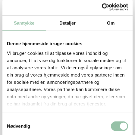
op, og læg boven i gryden med fedtsiden nedad.
Lad den brune, til noget af fedtet er smeltet af.
Samtykke
Detaljer
Om
Vend kødstykket og brun det godt på de andre
sider.
Skær løgene i tynde både og brun dem i gryden.
Denne hjemmeside bruger cookies
Vi bruger cookies til at tilpasse vores indhold og
Klip abrikoserne i strimler og kom dem i gryden
annoncer, til at vise dig funktioner til sociale medier og til
sammen med 2 dl vand.
at analysere vores trafik. Vi deler også oplysninger om
Læg låg på gryden og sæt den i en kold ovn.
din brug af vores hjemmeside med vores partnere inden
for sociale medier, annonceringspartnere og
Tænd på 200 grader og lad kødet stege i ca. 1½-2
analysepartnere. Vores partnere kan kombinere disse
timer, til det nemt kan løsnes fra benet.
data med andre oplysninger, du har givet dem, eller som
de har indsamlet fra din brug af deres tjenester.
Tag kødet op af gryden.
Jævn skyen med mel udrørt i koldt vand.
Samtykkevalg
Nødvendig
Kog saucen igennem og smag til med salt og