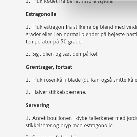
Pluk kødet fra benet i store stykker.
Estragonolie
Pluk estragon fra stilkene og blend med vi
grader eller i en normal blender på højeste hast
temperatur på 50 grader.
Sigt olien og sæt den på køl.
Grøntsager, fortsat
Pluk rosenkål i blade (du kan også snitte kåle
Halver stikkelsbærrene.
Servering
Anret bouillonen i dybe tallerkener med jords
stikkelsbær og dryp med estragonolie.