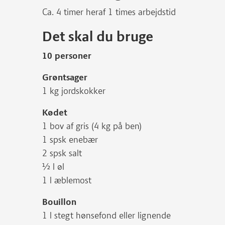
Ca. 4 timer heraf 1 times arbejdstid
Det skal du bruge
10 personer
Grøntsager
1 kg jordskokker
Kødet
1 bov af gris (4 kg på ben)
1 spsk enebær
2 spsk salt
½ l øl
1 l æblemost
Bouillon
1 l stegt hønsefond eller lignende