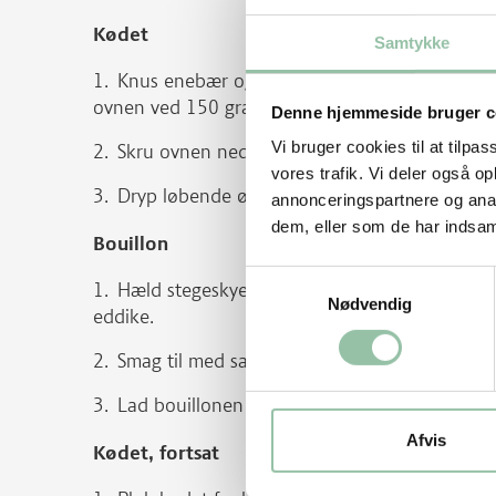
Kødet
Samtykke
Knus enebær og salt i en morter, gnid boven 
ovnen ved 150 grader i 2 timer.
Denne hjemmeside bruger c
Vi bruger cookies til at tilpas
Skru ovnen ned til 130 grader og steg videre 
vores trafik. Vi deler også 
Dryp løbende øl og most over boven, mens d
annonceringspartnere og anal
dem, eller som de har indsaml
Bouillon
Samtykkevalg
Hæld stegeskyen op i en gryde, skum overflad
Nødvendig
eddike.
Smag til med salt.
Lad bouillonen koge i 30 minutter og sigt ta
Afvis
Kødet, fortsat