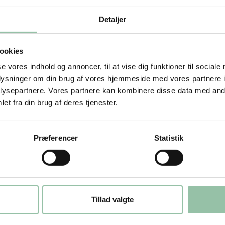
Detaljer
i krydderiblandingen og sæt kødet i
ookies
se vores indhold og annoncer, til at vise dig funktioner til sociale
i 3 timer.
oplysninger om din brug af vores hjemmeside med vores partnere i
en steger og bruner.
ysepartnere. Vores partnere kan kombinere disse data med andr
et fra din brug af deres tjenester.
en for fedt og tilsæt hønsefond, tang og
Præferencer
Statistik
ngen fra.
Tillad valgte