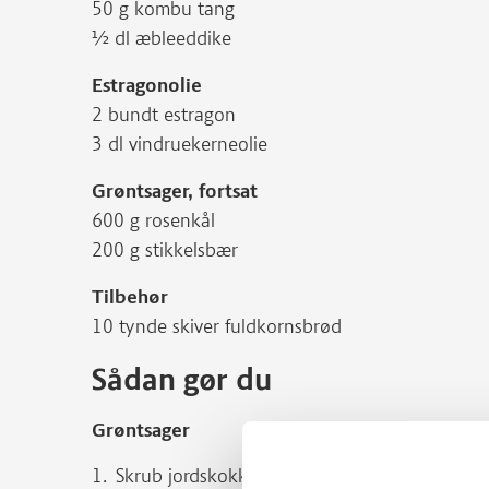
50 g kombu tang
½ dl æbleeddike
Estragonolie
2 bundt estragon
3 dl vindruekerneolie
Grøntsager, fortsat
600 g rosenkål
200 g stikkelsbær
Tilbehør
10 tynde skiver fuldkornsbrød
Sådan gør du
Grøntsager
Skrub jordskokkerne rene og bag dem i ovnen