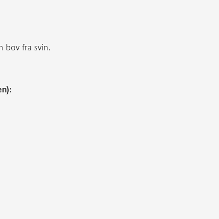
n bov fra svin.
en):