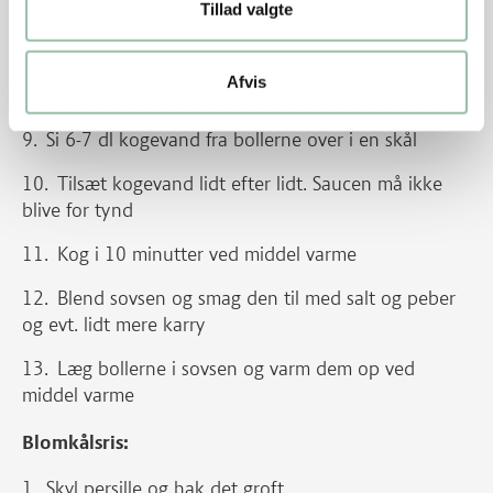
Tilsæt løg, æble, hvidløg og karry
Tillad valgte
Steg et par minutter uden, at det tager farve
Afvis
Tilsæt mangochutney og madlavningsfløde
Si 6-7 dl kogevand fra bollerne over i en skål
Tilsæt kogevand lidt efter lidt. Saucen må ikke
blive for tynd
Kog i 10 minutter ved middel varme
Blend sovsen og smag den til med salt og peber
og evt. lidt mere karry
Læg bollerne i sovsen og varm dem op ved
middel varme
Blomkålsris:
Skyl persille og hak det groft