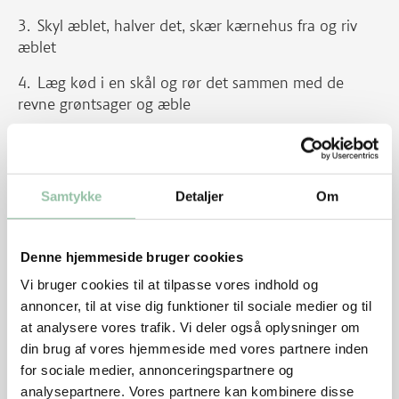
Skyl æblet, halver det, skær kærnehus fra og riv
æblet
Læg kød i en skål og rør det sammen med de
revne grøntsager og æble
Tilsæt karry og mel og rør rundt
Tilsæt æg og rør rundt
Samtykke
Detaljer
Om
Rør til sidst mælk, salt og peber i farsen – den skal
være ret fast
Denne hjemmeside bruger cookies
Kogning af kødboller:
Vi bruger cookies til at tilpasse vores indhold og
annoncer, til at vise dig funktioner til sociale medier og til
Bring vandet i kog
at analysere vores trafik. Vi deler også oplysninger om
Tilsæt bouillonterninger
din brug af vores hjemmeside med vores partnere inden
for sociale medier, annonceringspartnere og
Form halvdelen af farsen til boller med en spiseske
analysepartnere. Vores partnere kan kombinere disse