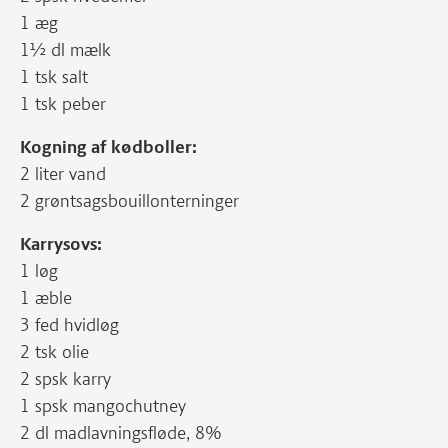
1 æg
1½ dl mælk
1 tsk salt
1 tsk peber
Kogning af kødboller:
2 liter vand
2 grøntsagsbouillonterninger
Karrysovs:
1 løg
1 æble
3 fed hvidløg
2 tsk olie
2 spsk karry
1 spsk mangochutney
2 dl madlavningsfløde, 8%