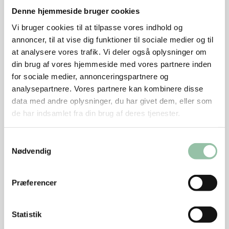
Denne hjemmeside bruger cookies
Sådan gør du
Vi bruger cookies til at tilpasse vores indhold og
annoncer, til at vise dig funktioner til sociale medier og til
Skær kødet i tern 2x2x2 cm. Dup kødet tørt med
at analysere vores trafik. Vi deler også oplysninger om
køkkenrulle og krydr med salt og peber.
din brug af vores hjemmeside med vores partnere inden
for sociale medier, annonceringspartnere og
Varm 1 tsk olie i en gryde ved god varme. Brun ⅓ af
analysepartnere. Vores partnere kan kombinere disse
kødet, 2-3 minutter, til det har taget lidt farve.
data med andre oplysninger, du har givet dem, eller som
Tag det op tilsæt 1 tsk olie og brun den næste
de har indsamlet fra din brug af deres tjenester.
tredjedel.
Tag kødet op tilsæt 1 tsk olie og brun det sidste kød.
Samtykkevalg
Tag det op.
Nødvendig
Pil løg og skær dem i både.
Præferencer
Rens champignoner og skær dem i skiver.
Steg løg og champignoner et par minutter i gryden.
Statistik
Kom kødet tilbage i gryden, drys mel over og rør