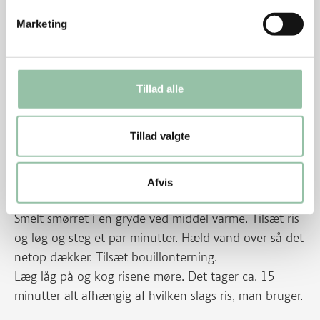
rundt.
Marketing
Hæld hvidvin over og lad det bruse op.
Tilsæt bouillon, tomatpure og timian. Læg låg på og
skru ned til svag varme.
Tillad alle
Lad retten simre i ca. 30 minutter til kødet er mørt.
Rør cremefraiche og sennep sammen og kom det i
Tillad valgte
retten. Varm igennem. Smag til med salt og peber.
Skyl timian og pluk lidt af bladene af til pynt.
Afvis
Pil løg og skær det i små tern.
Smelt smørret i en gryde ved middel varme. Tilsæt ris
og løg og steg et par minutter. Hæld vand over så det
netop dækker. Tilsæt bouillonterning.
Læg låg på og kog risene møre. Det tager ca. 15
minutter alt afhængig af hvilken slags ris, man bruger.