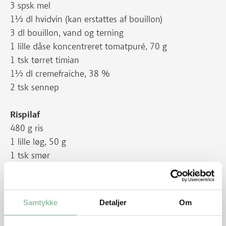
3 spsk mel
1½ dl hvidvin (kan erstattes af bouillon)
3 dl bouillon, vand og terning
1 lille dåse koncentreret tomatpuré, 70 g
1 tsk tørret timian
1½ dl cremefraiche, 38 %
2 tsk sennep
Rispilaf
480 g ris
1 lille løg, 50 g
1 tsk smør
vand
1 grøntsags-bouillonterning
Samtykke
Detaljer
Om
Pynt
Et par kviste timian