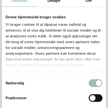
Ca. 25 minutter, heraf 10 minutter arbejdstid
Samtykke
Detaljer
Om
Det skal du bruge
Denne hjemmeside bruger cookies
4 personer (tilbehør til forret)
Vi bruger cookies til at tilpasse vores indhold og
250 g tykke, grønne asparges
annoncer, til at vise dig funktioner til sociale medier og til
¼ tsk salt
at analysere vores trafik. Vi deler også oplysninger om
20 g smør
din brug af vores hjemmeside med vores partnere inden
for sociale medier, annonceringspartnere og
Sådan gør du
analysepartnere. Vores partnere kan kombinere disse
data med andre oplysninger, du har givet dem, eller som
Fjern den nederste del, hvor aspargesen er sej og
de har indsamlet fra din brug af deres tjenester.
træet - det gøres traditionelt ved at bøje den grønne
asparges omkring den nederste tredjedel: Den vil så
Samtykkevalg
knække, der hvor den ikke er sej.
Nødvendig
Fordel aspargesene i poser, så de kan ligge i eet
lag, og fordel smør og salt over aspargesene i
Præferencer
poserne.