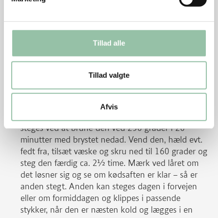
til anden de sidste ca. 50 minutter. Vend blandingen
nogle gange i løbet af stegetiden.
Tillad alle
Tips
Tillad valgte
Ovnstegt rødkål kan laves dagen i forvejen.
Æblerne kan tilsættes, når der er 15 minutter
Afvis
tilbage, så bliver de mindre udkogte. Anden kan
steges ved at brune den ved 250 grader i 20
minutter med brystet nedad. Vend den, hæld evt.
fedt fra, tilsæt væske og skru ned til 160 grader og
steg den færdig ca. 2½ time. Mærk ved låret om
det løsner sig og se om kødsaften er klar – så er
anden stegt. Anden kan steges dagen i forvejen
eller om formiddagen og klippes i passende
stykker, når den er næsten kold og lægges i en