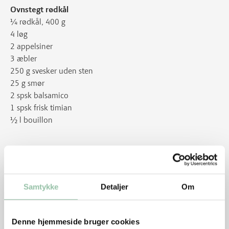
Ovnstegt rødkål
¼ rødkål, 400 g
4 løg
2 appelsiner
3 æbler
250 g svesker uden sten
25 g smør
2 spsk balsamico
1 spsk frisk timian
½ l bouillon
Tilbehør
Kartofler evt. brunede og sauce.
Samtykke
Detaljer
Om
Sådan gør du
Denne hjemmeside bruger cookies