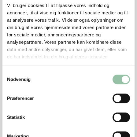
Andesteg
Vi bruger cookies til at tilpasse vores indhold og
Bestil anden hos slagteren nogle dage i forvejen.
annoncer, til at vise dig funktioner til sociale medier og til
Krydr anden med salt og peber ind- og udvendig.
at analysere vores trafik. Vi deler også oplysninger om
din brug af vores hjemmeside med vores partnere inden
Læg anden med brystet nedad på risten over
for sociale medier, annonceringspartnere og
bradepanden. Kom vandet i bradepanden. Stil anden
analysepartnere. Vores partnere kan kombinere disse
i ovnen ved 130 grader og lad anden stege ca. 2
data med andre oplysninger, du har givet dem, eller som
timer. Vend anden med brystet opad og steg i 1½
de har indsamlet fra din brug af deres tjenester.
time. Tjek om anden er gennemstegt ved at
vride/skære låret fri fra kroppen og se om kødsaften
Samtykkevalg
er klar.
Nødvendig
Rødkål
Præferencer
Snit kålen fint. Skær løg, appelsin uden skræl og
æbler med skræl i både. Bland det hele i en
Statistik
bradepande med svesker, smør i mindre stykker,
hakket timian, salt, peber og bouillon. Stil det i ovnen
Marketing