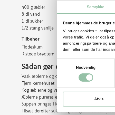
400 g æbler
Samtykke
8 dl vand
1 dl sukker
Denne hjemmeside bruger c
1/2 stang vanilje
Vi bruger cookies til at tilpas
vores trafik. Vi deler også 
Tilbehør
annonceringspartnere og anal
Flødeskum
dem, eller som de har indsaml
Ristede brødtern
Samtykkevalg
Sådan gør du
Nødvendig
Vask æblerne og del æblerne uden at skrælle d
Fjern kernehuset.
Kog æblerne og vaniljen i 8 dl vand.
Æblerne pureres eller blendes.
Afvis
Suppen bringes i kog igen.
Tilsæt derefter sukker og smag til med vaniljesu