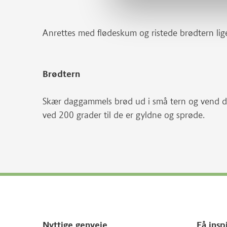
Anrettes med flødeskum og ristede brødtern lige
Brødtern
Skær daggammels brød ud i små tern og vend dem
ved 200 grader til de er gyldne og sprøde.
Nyttige genveje
Få insp