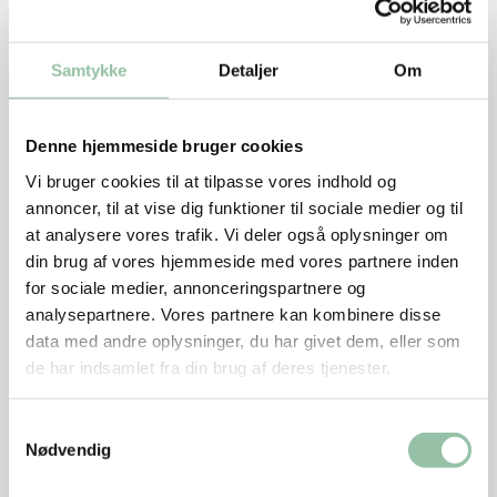
1 dl minimælk
100 g grahamsmel
1 tsk bagepulver
Samtykke
Detaljer
Om
125 g hvedemel
1 spsk olie
Denne hjemmeside bruger cookies
Sådan gør du
Vi bruger cookies til at tilpasse vores indhold og
annoncer, til at vise dig funktioner til sociale medier og til
at analysere vores trafik. Vi deler også oplysninger om
Tænd ovnen på 180 grader.
din brug af vores hjemmeside med vores partnere inden
Pisk æggene med sukkeret til det er skummende. Rør
for sociale medier, annonceringspartnere og
revne æbler, hakkede nødder, rosiner, minimælk,
analysepartnere. Vores partnere kan kombinere disse
vaniljesukker, salt og grahamsmel i. Vend
data med andre oplysninger, du har givet dem, eller som
bagepulveret i hvedemelet og rør det i. Rør halvdelen
de har indsamlet fra din brug af deres tjenester.
af olien i.
Samtykkevalg
Smør 14 muffinforme med resten af olien. Fordel
Nødvendig
dejen heri. Bag dem ved 180 grader på midterste
ovnribbe ca. 40 minutter til de er gyldne og