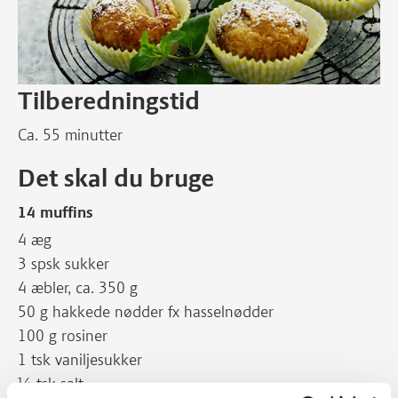
Tilberedningstid
Ca. 55 minutter
Det skal du bruge
14 muffins
4 æg
3 spsk sukker
4 æbler, ca. 350 g
50 g hakkede nødder fx hasselnødder
100 g rosiner
1 tsk vaniljesukker
¼ tsk salt