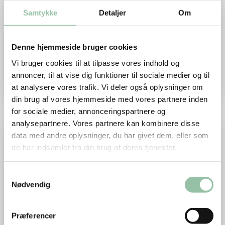
fra 15. april til 1. november
Samtykke
Detaljer
Om
Køerne får frisk luft og motion, og kan gumle
græs i sig dagen lang. De går typisk i
Denne hjemmeside bruger cookies
løsdriftssstalde. Her er der lys og luft, og køerne
kan bevæge sig frit og lægge sig i halm eller
Vi bruger cookies til at tilpasse vores indhold og
anden strøelse.
annoncer, til at vise dig funktioner til sociale medier og til
at analysere vores trafik. Vi deler også oplysninger om
din brug af vores hjemmeside med vores partnere inden
for sociale medier, annonceringspartnere og
analysepartnere. Vores partnere kan kombinere disse
data med andre oplysninger, du har givet dem, eller som
de har indsamlet fra din brug af deres tjenester.
Samtykkevalg
Nødvendig
Præferencer