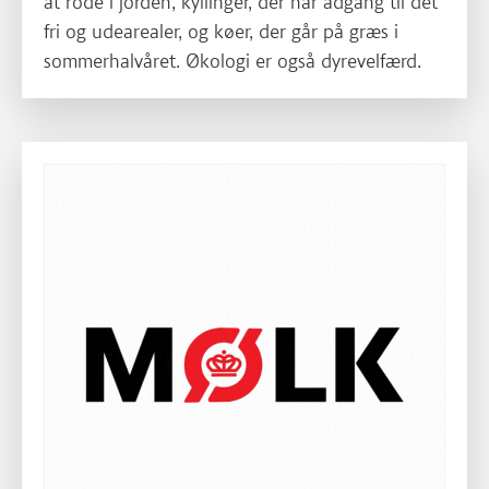
at rode i jorden, kyllinger, der har adgang til det
fri og udearealer, og køer, der går på græs i
sommerhalvåret. Økologi er også dyrevelfærd.