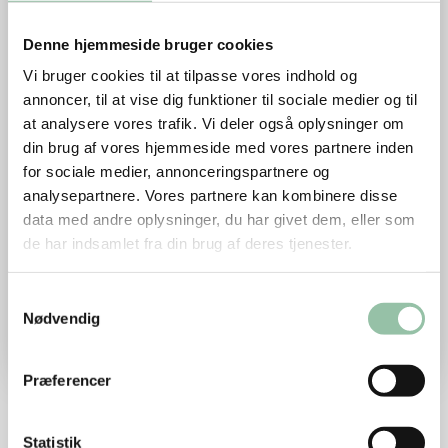
Denne hjemmeside bruger cookies
Vi bruger cookies til at tilpasse vores indhold og
annoncer, til at vise dig funktioner til sociale medier og til
Prosatekster til tilbudsaviser
at analysere vores trafik. Vi deler også oplysninger om
og SoMe
din brug af vores hjemmeside med vores partnere inden
for sociale medier, annonceringspartnere og
Her finder du inspiration til at kommunikere
analysepartnere. Vores partnere kan kombinere disse
Bedre Dyrevelfærd generelt - og på de enkelte
data med andre oplysninger, du har givet dem, eller som
fødevarekategorier.
de har indsamlet fra din brug af deres tjenester.
Download
Samtykkevalg
Nødvendig
Præferencer
Skilt til print i butik
Statistik