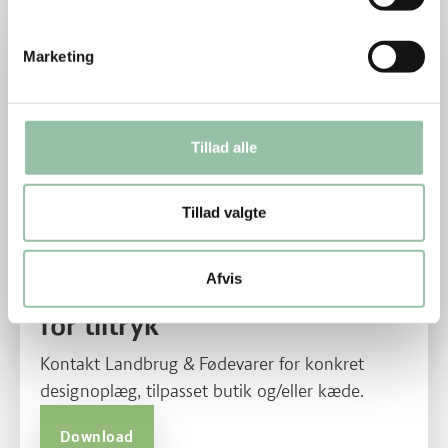
NPH 7 Ud Af 10 A4 Tom
Marketing
Tillad alle
Tillad valgte
Afvis
A4-butiksskilt med mulighed
for tiltryk
Kontakt Landbrug & Fødevarer for konkret
designoplæg, tilpasset butik og/eller kæde.
Download