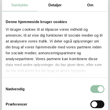
1 dl blommeeddike eller anden frugteddike
Samtykke
Detaljer
Om
2 spsk honning
600 g rucola
Denne hjemmeside bruger cookies
200 g Vesterhavsost eller en anden fast ost med god
Vi bruger cookies til at tilpasse vores indhold og
smag
annoncer, til at vise dig funktioner til sociale medier og til
at analysere vores trafik. Vi deler også oplysninger om
Tilbehør
din brug af vores hjemmeside med vores partnere inden
for sociale medier, annonceringspartnere og
Spelt- eller durumbrød, 600 g
analysepartnere. Vores partnere kan kombinere disse
data med andre oplysninger, du har givet dem, eller som
Sådan gør du
de har indsamlet fra din brug af deres tjenester.
Kog honning og eddike ved god varme i 2-3 minutter.
Lad siruppen køle af.
Samtykkevalg
Nødvendig
Dup kødet tørt med køkkenrulle.
Varm olie på en pande ved god varme. Brun kødet et
Præferencer
minut på hver side. Skru ned til middel varme og steg