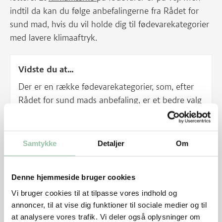
indtil da kan du følge anbefalingerne fra Rådet for
sund mad, hvis du vil holde dig til fødevarekategorier
med lavere klimaaftryk.
Vidste du at...
Der er en række fødevarekategorier, som, efter
Rådet for sund mads anbefaling, er et bedre valg
for klimaet, når du køber ind og laver mad:
Grøntsager, kartofler, frugter og bælgfrugter
Fersk grisekød og fjerkræ
Samtykke
Detaljer
Om
Fuldkornsprodukter (Fødevarestyrelsen anbefaler
fuldkornsprodukter af sundhedsmæssige årsager)
Denne hjemmeside bruger cookies
Planteolier som kan fremme fødevarer med et
lavere klimaaftryk, der samtidig er sundere:
Vi bruger cookies til at tilpasse vores indhold og
annoncer, til at vise dig funktioner til sociale medier og til
Vælger du blandt ovennævnte
at analysere vores trafik. Vi deler også oplysninger om
fødevarekategorier kan du være med til at