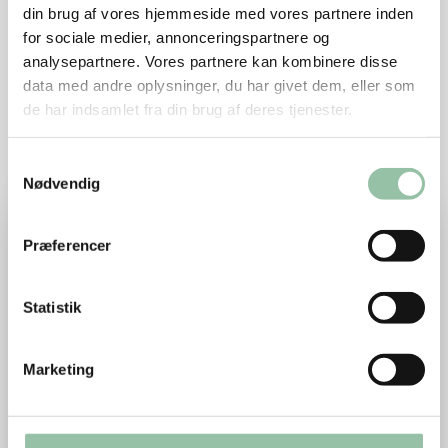
din brug af vores hjemmeside med vores partnere inden
fremme valget af fødevarer med et lavere
for sociale medier, annonceringspartnere og
klimaaftryk, der samtidig er sundere.
analysepartnere. Vores partnere kan kombinere disse
(Kilde: Rådet for sund mad; Vejledning om brug af
data med andre oplysninger, du har givet dem, eller som
generiske klimaanprisninger og kostråd til at fremme
de har indsamlet fra din brug af deres tjenester.
sundere valg, side 4, 9 & 20-26)
Samtykkevalg
Nødvendig
Læs mere om Hvor stort klimaaftryk har en gris?
Præferencer
Statistik
Marketing
Hvor stort klimaaftryk har en gris?